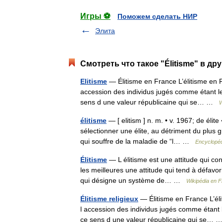
Игры ⚽
Поможем сделать НИР
Элита
Смотреть что такое "Élitisme" в др
Elitisme
— Élitisme en France L’élitisme en Fra
accession des individus jugés comme étant les
sens d une valeur républicaine qui se… …
W
élitisme
— [ elitism ] n. m. • v. 1967; de élite
sélectionner une élite, au détriment du plus 
qui souffre de la maladie de “l… …
Encyclopéd
Élitisme
— L élitisme est une attitude qui co
les meilleures une attitude qui tend à défavo
qui désigne un système de… …
Wikipédia en F
Élitisme religieux
— Élitisme en France L’élit
l accession des individus jugés comme étant l
ce sens d une valeur républicaine qui se…