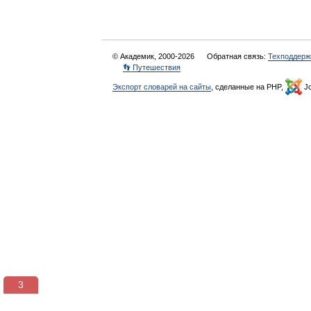
© Академик, 2000-2026
Обратная связь:
Техподдерж
👣 Путешествия
Экспорт словарей на сайты
, сделанные на PHP,
Jo
3