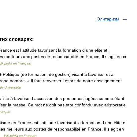
Элитаризм
угих словарях:
nce est l attitude favorisant la formation d une élite et l
 meilleurs aux postes de responsabilité en France. Il s agit en ce
ikipédia en Français
 ♦ Politique (de formation, de gestion) visant à favoriser et à
grand nombre. « Il faut renverser l esprit de notre enseignement
ie Universelle
nsiste à favoriser l accession des personnes jugées comme étant
riser la masse. Ce mot ne doit pas être confondu avec aristocratie
rançais
isme en France est l attitude favorisant la formation d une élite et
es meilleurs aux postes de responsabilité en France. Il s agit en
 …
Wikipédia en Français