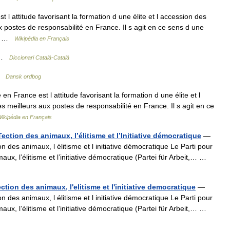
 l attitude favorisant la formation d une élite et l accession des
 postes de responsabilité en France. Il s agit en ce sens d une
ar… …
Wikipédia en Français
í …
Diccionari Català-Català
 …
Dansk ordbog
en France est l attitude favorisant la formation d une élite et l
 meilleurs aux postes de responsabilité en France. Il s agit en ce
ikipédia en Français
roTection des animaux, l’élitisme et l’Initiative démocratique
—
tion des animaux, l élitisme et l initiative démocratique Le Parti pour
nimaux, l’élitisme et l’initiative démocratique (Partei für Arbeit,… …
otection des animaux, l'elitisme et l'initiative democratique
—
tion des animaux, l élitisme et l initiative démocratique Le Parti pour
nimaux, l’élitisme et l’initiative démocratique (Partei für Arbeit,… …