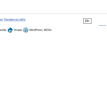
ка
,
Реклама на сайте
18+
omla,
Drupal,
WordPress, MODx.