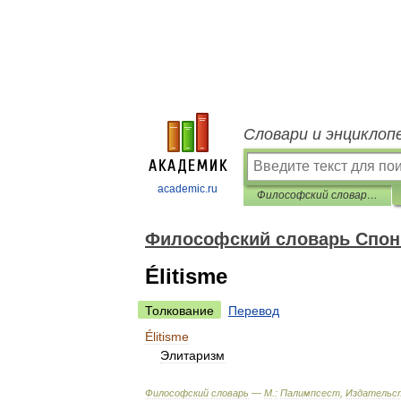
Словари и энциклоп
academic.ru
Философский словарь Спонвиля
Философский словарь Спо
Élitisme
Толкование
Перевод
Élitisme
Элитаризм
Философский
словарь
—
М
.
:
Палимпсест
,
Издательс