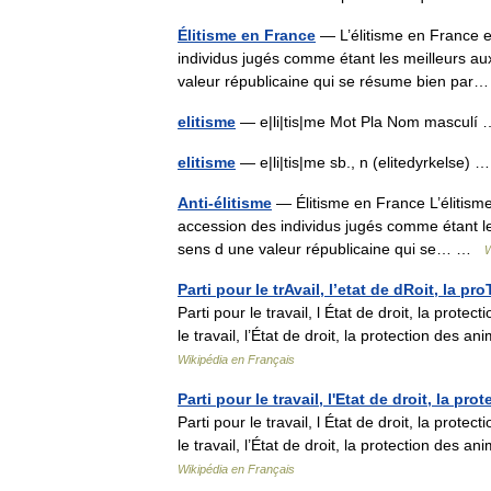
Élitisme en France
— L’élitisme en France est
individus jugés comme étant les meilleurs aux
valeur républicaine qui se résume bien p
elitisme
— e|li|tis|me Mot Pla Nom mascul
elitisme
— e|li|tis|me sb., n (elitedyrkelse)
Anti-élitisme
— Élitisme en France L’élitisme 
accession des individus jugés comme étant les
sens d une valeur républicaine qui se… …
W
Parti pour le trAvail, l’etat de dRoit, la p
Parti pour le travail, l État de droit, la protec
le travail, l’État de droit, la protection des a
Wikipédia en Français
Parti pour le travail, l'Etat de droit, la pr
Parti pour le travail, l État de droit, la protec
le travail, l’État de droit, la protection des a
Wikipédia en Français