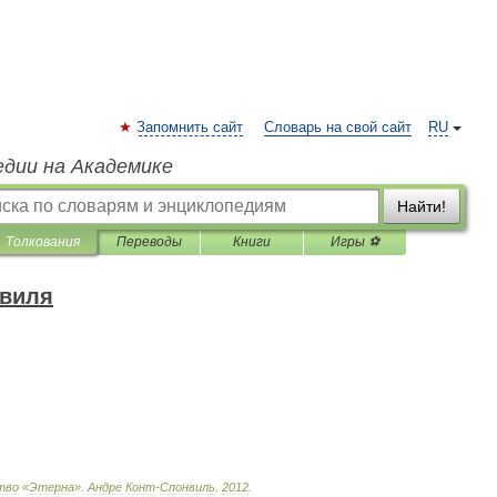
Запомнить сайт
Словарь на свой сайт
RU
едии на Академике
Найти!
Толкования
Переводы
Книги
Игры ⚽
нвиля
тво
«
Этерна
»
.
Андре
Конт
-
Спонвиль
.
2012
.